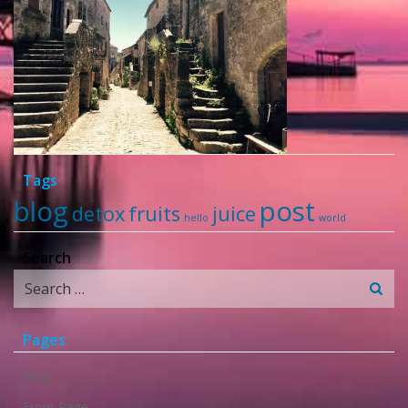
Tags
blog
post
detox
fruits
juice
hello
world
Search
Search
for:
Pages
Blog
Front Page